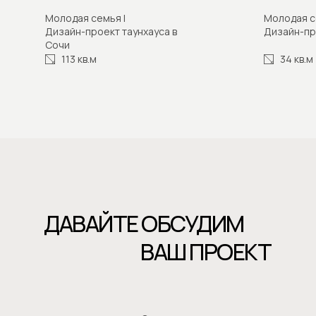
Молодая семья |
Молодая с
Дизайн-проект таунхауса в
Дизайн-пр
Сочи
Консультация
113 кв.м
34 кв.м
ДАВАЙТЕ ОБСУДИМ
ВАШ ПРОЕКТ