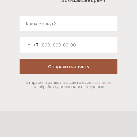
в ближайшее время
НАВИГАЦИЯ
О
Портфолио
Отзывы
студии
Услуги
Контакты
+7
ТЕЛЕФОН
E-MAIL
Отправить заявку
ВРЕМЯ РАБОТЫ
Отправляя заявку, вы даёте своё
согласие
АДРЕС
на обработку персональных данных